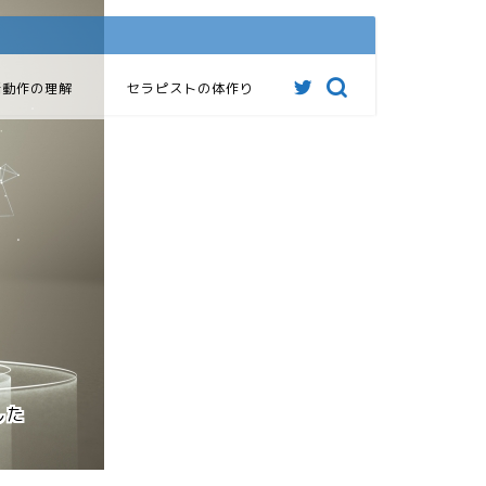
活動作の理解
セラピストの体作り
した