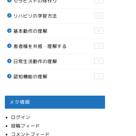
セラピストの体作り
5
リハビリの学習方法
12
基本動作の理解
4
患者様を共感・理解する
2
日常生活動作の理解
1
認知機能の理解
2
メタ情報
ログイン
投稿フィード
コメントフィード