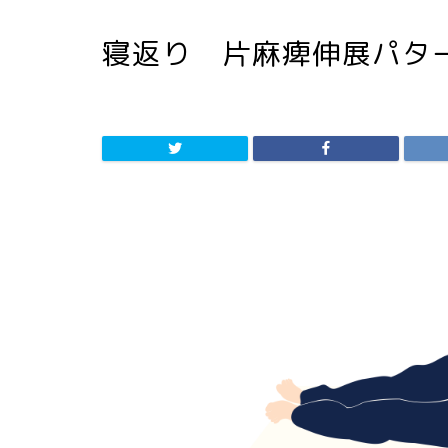
寝返り 片麻痺伸展パター